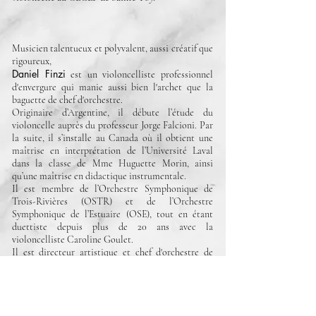
Musicien talentueux et polyvalent, aussi créatif que
rigoureux,
Daniel Finzi
est un violoncelliste professionnel
d'envergure qui manie aussi bien l'archet que la
baguette de chef d'orchestre.
Originaire d’Argentine, il débute l’étude du
violoncelle auprès du professeur Jorge Falcioni. Par
la suite, il s’installe au Canada où il obtient une
maîtrise en interprétation de l’Université Laval
dans la classe de Mme Huguette Morin, ainsi
qu’une maîtrise en didactique instrumentale.
Il est membre de l’Orchestre Symphonique de
Trois-Rivières (OSTR) et de l’Orchestre
Symphonique de l’Estuaire (OSE), tout en étant
duettiste depuis plus de 20 ans avec la
violoncelliste Caroline Goulet.
Il est directeur artistique et chef d'orchestre de
l'Orchestre Philharmonique du Haut-Saint-Jean
dès sa fondation en 2007. Depuis 2012, il est le
directeur musical de l’orchestre à cordes La
Sinfonia de Québec.